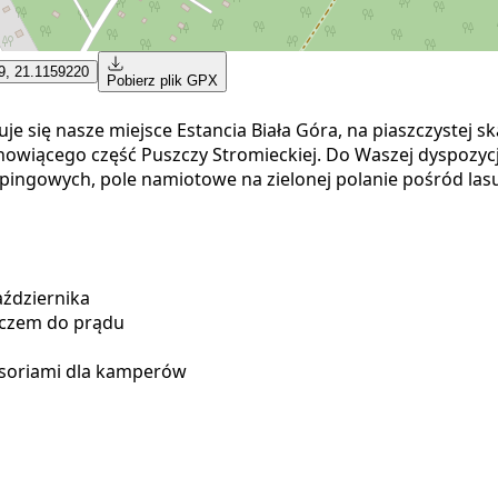
9, 21.1159220
Pobierz plik GPX
się nasze miejsce Estancia Biała Góra, na piaszczystej ska
owiącego część Puszczy Stromieckiej. Do Waszej dyspozyc
ingowych, pole namiotowe na zielonej polanie pośród lasu
ździernika
ączem do prądu
esoriami dla kamperów