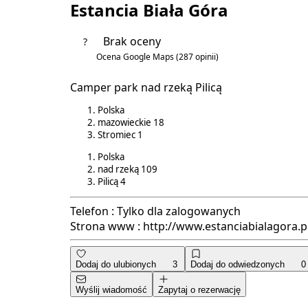
Estancia Biała Góra
Brak oceny
?
Ocena Google Maps
(287 opinii)
4.5/5
Camper park nad rzeką Pilicą
Polska
mazowieckie
18
Stromiec
1
Polska
nad rzeką
109
Pilicą
4
Telefon :
Tylko dla zalogowanych
Strona www :
http://www.estanciabialagora.p
Dodaj do ulubionych
3
Dodaj do odwiedzonych
0
Wyślij wiadomość
Zapytaj o rezerwację