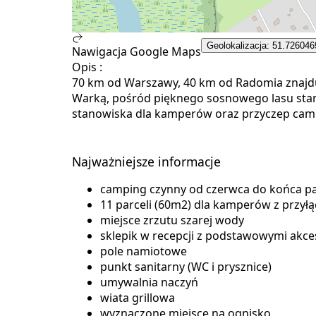
Geolokalizacja: 51.726046
Nawigacja Google Maps
Opis :
70 km od Warszawy, 40 km od Radomia znajduje 
Warką, pośród pięknego sosnowego lasu stan
stanowiska dla kamperów oraz przyczep camp
Najważniejsze informacje
camping czynny od czerwca do końca pa
11 parceli (60m2) dla kamperów z przył
miejsce zrzutu szarej wody
sklepik w recepcji z podstawowymi akc
pole namiotowe
punkt sanitarny (WC i prysznice)
umywalnia naczyń
wiata grillowa
wyznaczone miejsce na ognisko