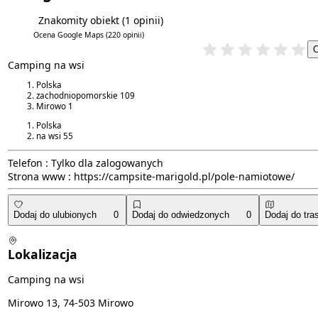
Znakomity obiekt
(1 opinii)
6.0/6
4.9/5
Ocena Google Maps
(220 opinii)
Camping na wsi
Polska
zachodniopomorskie
109
Mirowo
1
Polska
na wsi
55
Telefon :
Tylko dla zalogowanych
Strona www :
https://campsite-marigold.pl/pole-namiotowe/
Dodaj do ulubionych
0
Dodaj do odwiedzonych
0
Dodaj do tra
Lokalizacja
Camping na wsi
Mirowo 13, 74-503 Mirowo