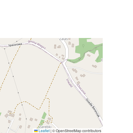
Leaflet
|
© OpenStreetMap contributors