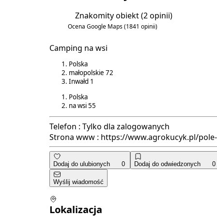
Znakomity obiekt
(2 opinii)
5.5/6
Ocena Google Maps
(1841 opinii)
4.4/5
Camping na wsi
Polska
małopolskie
72
Inwałd
1
Polska
na wsi
55
Telefon :
Tylko dla zalogowanych
Strona www :
https://www.agrokucyk.pl/pol
Dodaj do ulubionych
0
Dodaj do odwiedzonych
0
Wyślij wiadomość
Lokalizacja