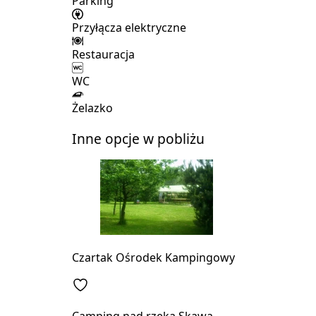
Parking
Przyłącza elektryczne
Restauracja
WC
Żelazko
Inne opcje w pobliżu
Czartak Ośrodek Kampingowy
Camping nad rzeką Skawą