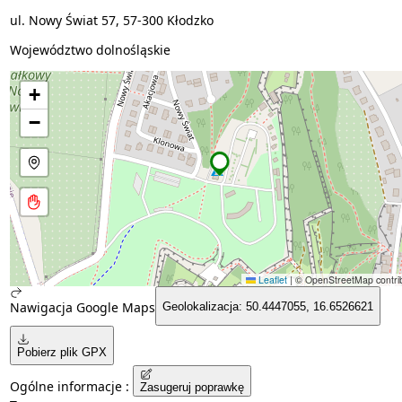
ul. Nowy Świat 57, 57-300 Kłodzko
Województwo dolnośląskie
+
−
Leaflet
|
© OpenStreetMap contrib
Nawigacja Google Maps
Geolokalizacja: 50.4447055, 16.6526621
Pobierz plik GPX
Ogólne informacje :
Zasugeruj poprawkę