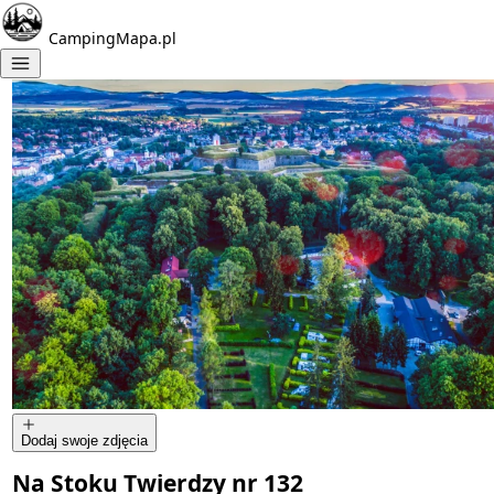
CampingMapa.pl
Dodaj swoje zdjęcia
Na Stoku Twierdzy nr 132