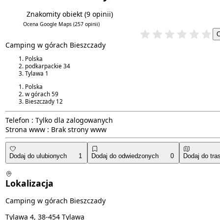
Znakomity obiekt
(9 opinii)
5.6/6
4.7/5
Ocena Google Maps
(257 opinii)
Camping w górach Bieszczady
Polska
podkarpackie
34
Tylawa
1
Polska
w górach
59
Bieszczady
12
Telefon :
Tylko dla zalogowanych
Strona www :
Brak strony www
Dodaj do ulubionych
1
Dodaj do odwiedzonych
0
Dodaj do tra
Lokalizacja
Camping w górach Bieszczady
Tylawa 4, 38-454 Tylawa