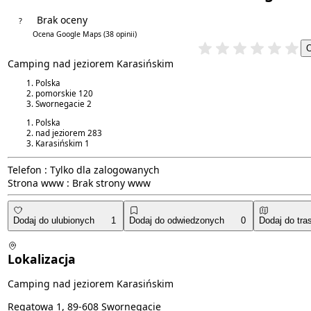
Brak oceny
?
4.0/5
Ocena Google Maps
(38 opinii)
Camping nad jeziorem Karasińskim
Polska
pomorskie
120
Swornegacie
2
Polska
nad jeziorem
283
Karasińskim
1
Telefon :
Tylko dla zalogowanych
Strona www :
Brak strony www
Dodaj do ulubionych
1
Dodaj do odwiedzonych
0
Dodaj do tra
Lokalizacja
Camping nad jeziorem Karasińskim
Regatowa 1, 89-608 Swornegacie