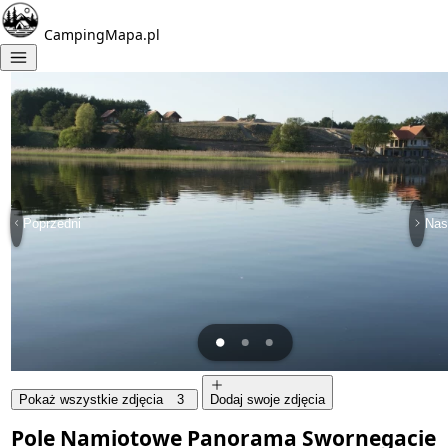
CampingMapa.pl
Poprzedni
Nas
Pokaż wszystkie zdjęcia
3
Dodaj swoje zdjęcia
Pole Namiotowe Panorama Swornegacie