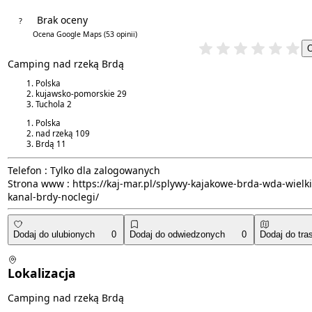
Brak oceny
?
4.4/5
Ocena Google Maps
(53 opinii)
Camping nad rzeką Brdą
Polska
kujawsko-pomorskie
29
Tuchola
2
Polska
nad rzeką
109
Brdą
11
Telefon :
Tylko dla zalogowanych
Strona www :
https://kaj-mar.pl/splywy-kajakowe-brda-wda-wielki
kanal-brdy-noclegi/
Dodaj do ulubionych
0
Dodaj do odwiedzonych
0
Dodaj do tra
Lokalizacja
Camping nad rzeką Brdą