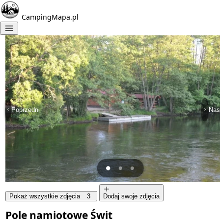
CampingMapa.pl
Poprzedni
Nas
Pokaż wszystkie zdjęcia
3
Dodaj swoje zdjęcia
Pole namiotowe Świt