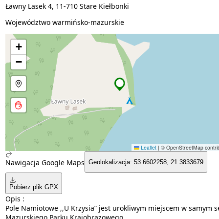
Ławny Lasek 4, 11-710 Stare Kiełbonki
Województwo warmińsko-mazurskie
+
−
Leaflet
|
© OpenStreetMap contrib
Nawigacja Google Maps
Geolokalizacja: 53.6602258, 21.3833679
Pobierz plik GPX
Opis :
Pole Namiotowe ,,U Krzysia” jest urokliwym miejscem w samym s
Mazurskiego Parku Krajobrazowego.