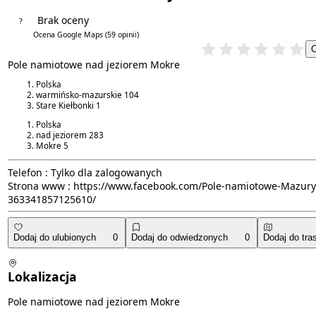
Brak oceny
?
4.1/5
Ocena Google Maps
(59 opinii)
Pole namiotowe nad jeziorem Mokre
Polska
warmińsko-mazurskie
104
Stare Kiełbonki
1
Polska
nad jeziorem
283
Mokre
5
Telefon :
Tylko dla zalogowanych
Strona www :
https://www.facebook.com/Pole-namiotowe-Mazury
363341857125610/
Dodaj do ulubionych
0
Dodaj do odwiedzonych
0
Dodaj do tra
Lokalizacja
Pole namiotowe nad jeziorem Mokre