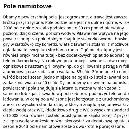
Pole namiotowe
Dbamy o powierzchnię pola, jest ogrodzone, a trawa jest zawsze
krótko przystrzyżona. Pole podzielone jest na dolne i górne, w ro
2008 pole dolne zostało podniesione o 30 cm ponad pierwotny
poziom, dzięki czemu poziom wody w Piławie nie wpływa na jego
powierzchnię. Na polu dolnym znajduje się oczko wodne, boisko
gry w siatkówkę czy kometki, wiata z ławami i stołami, z możliwoś
oglądania telewizji lub słuchania radia. Ogólnie dostępny jest
również prąd- można tutaj - bez dodatkowych opłat doładować n
telefon komórkowy. Na dolnym polu umiejscowione są dwa miejs
ogniskowe z rusztem grillowym- np. do grillowania pstrąga w foli
aluminiowej oraz zadaszona wiata na 35 sób. Górne pole to nami
wśród brzóz i sosen, jedno miejsce na ognisko i stół z ławami ora
zadaszona wiata na 40 osób. Dysponujemy drewnem na ogniska.
powierzchni pola znajdują się latarnie, można w nich zapalić
samemu lub zgasić światło wg potrzeb oraz podłączyć telefon do
ladowania. W cenę pola wliczone jest korzystanie z uruchomione
aneksu o wysokim standardzie, w którym znajdują się umywalki z
ciepłą wodą oraz WC, (dodatkowo drugie WC o wysokim standard
od 2008 roku równiez zostało udostępnione kajakarzom). Z prysz
z ciepłą wodą w ankesie można skorzystać za dodatkową opłatą.
sezonie 2013 pole namiotowe zostało dwukrotnie powiększone,