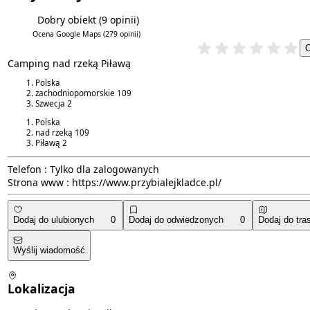
Dobry obiekt
(9 opinii)
4.6/6
4.7/5
Ocena Google Maps
(279 opinii)
Camping nad rzeką Piławą
Polska
zachodniopomorskie
109
Szwecja
2
Polska
nad rzeką
109
Piławą
2
Telefon :
Tylko dla zalogowanych
Strona www :
https://www.przybialejkladce.pl/
Dodaj do ulubionych
0
Dodaj do odwiedzonych
0
Dodaj do tra
Wyślij wiadomość
Lokalizacja