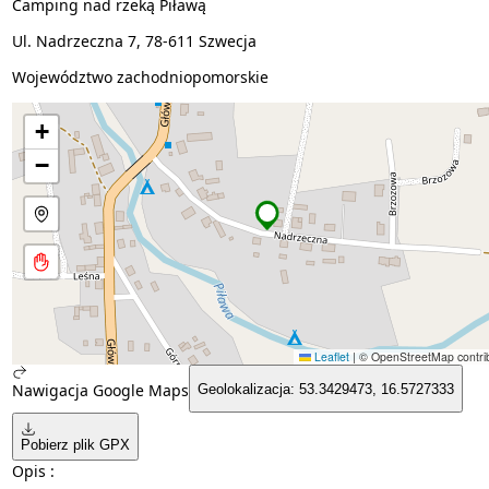
Camping nad rzeką Piławą
Ul. Nadrzeczna 7, 78-611 Szwecja
Województwo zachodniopomorskie
+
−
Leaflet
|
© OpenStreetMap contrib
Nawigacja Google Maps
Geolokalizacja: 53.3429473, 16.5727333
Pobierz plik GPX
Opis :