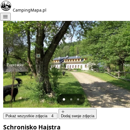
CampingMapa.pl
Poprzedni
Nas
Pokaż wszystkie zdjęcia
4
Dodaj swoje zdjęcia
Schronisko Hajstra