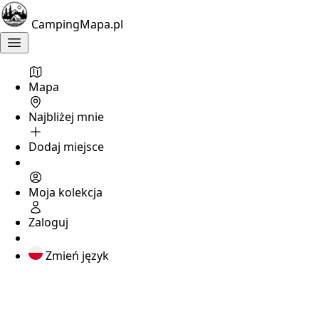
oceny
?
CampingMapa.pl
Schronisko
Hajstra
Mapa
Huta
Najbliżej mnie
Polańska
,
podkarpackie
Dodaj miejsce
Pole
namiotowe
Moja kolekcja
w
górach
Zaloguj
Beskid
Niski
Zmień język
Brak