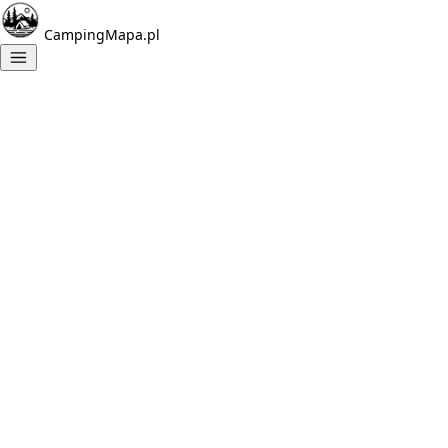
CampingMapa.pl
Znalezione
campingi: