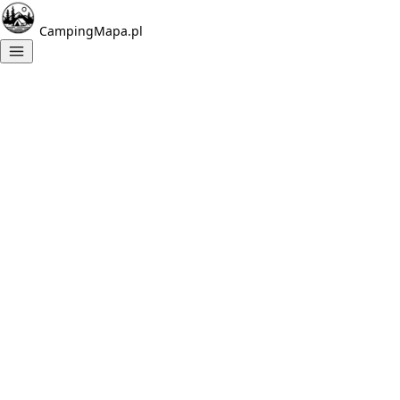
CampingMapa.pl
Znalezione
campingi:
1