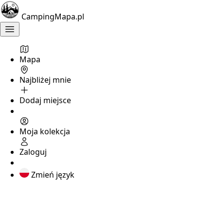
5
CampingMapa.pl
Camping
Zamek
Mapa
Giżycko
,
warmińsko-
Najbliżej mnie
mazurskie
Dodaj miejsce
Camping
nad
jeziorem
Moja kolekcja
Niegocin
Zaloguj
Zmień język
Brak
oceny
?