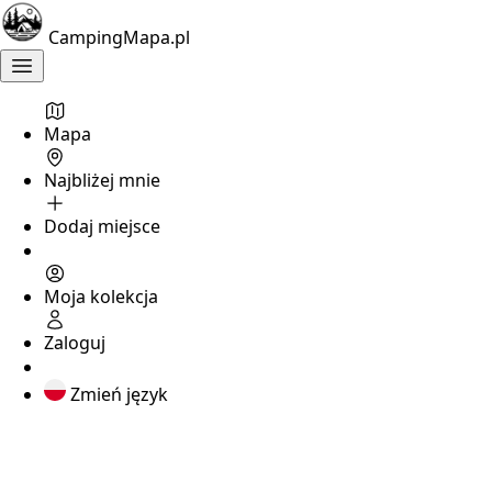
CampingMapa.pl
Dobry
obiekt
4.3
Mapa
Port
Na
Najbliżej mnie
Cyplu
Dodaj miejsce
Barkowice
Moja kolekcja
Mokre
,
łódzkie
Zaloguj
Pole
namiotowe
Zmień język
nad
zalewem
Sulejowskim