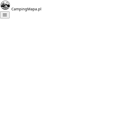
CampingMapa.pl
Znalezione
campingi:
1