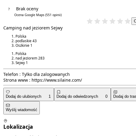
Brak oceny
?
4.6/5
Ocena Google Maps
(551 opinii)
Camping nad jeziorem Sejwy
Polska
podlaskie
43
Oszkinie
1
Polska
nad jeziorem
283
Sejwy
1
Telefon :
Tylko dla zalogowanych
Strona www :
https://www.silaine.com/
Dodaj do ulubionych
1
Dodaj do odwiedzonych
0
Dodaj do tra
Wyślij wiadomość
Lokalizacja