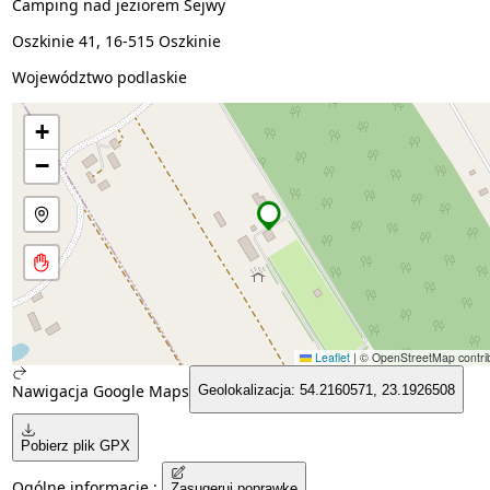
Camping nad jeziorem Sejwy
Oszkinie 41, 16-515 Oszkinie
Województwo podlaskie
+
−
Leaflet
|
© OpenStreetMap contrib
Nawigacja Google Maps
Geolokalizacja: 54.2160571, 23.1926508
Pobierz plik GPX
Ogólne informacje :
Zasugeruj poprawkę