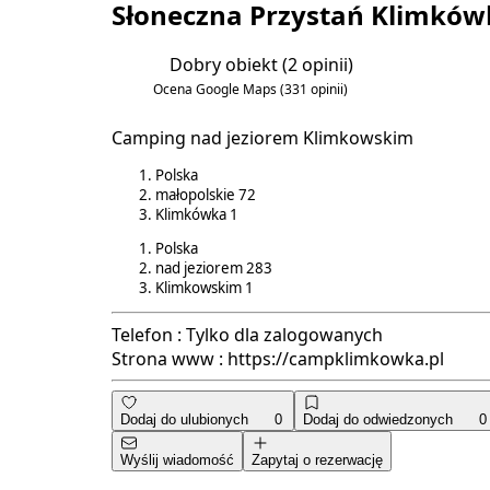
Słoneczna Przystań Klimków
Dobry obiekt
(2 opinii)
4.5/6
Ocena Google Maps
(331 opinii)
4.2/5
Camping nad jeziorem Klimkowskim
Polska
małopolskie
72
Klimkówka
1
Polska
nad jeziorem
283
Klimkowskim
1
Telefon :
Tylko dla zalogowanych
Strona www :
https://campklimkowka.pl
Dodaj do ulubionych
0
Dodaj do odwiedzonych
0
Wyślij wiadomość
Zapytaj o rezerwację