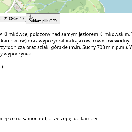
0, 21.0805040
Pobierz plik GPX
w Klimkówce, położony nad samym Jeziorem Klimkowskim. W
i kamperów) oraz wypożyczalnia kajaków, rowerów wodnych
yrodniczą oraz szlaki górskie (m.in. Suchy 708 m n.p.m.). 
wny wypoczynek!
):
 miejsce na samochód, przyczepę lub kamper.