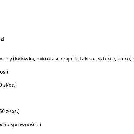
 zł
ny (lodówka, mikrofala, czajnik), talerze, sztućce, kubki, po
os.)
0 zł/os.)
50 zł/os.)
epełnosprawnością)