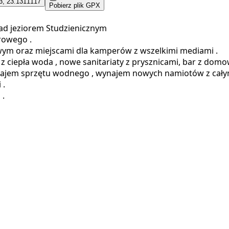
3, 23.1311117
Pobierz plik GPX
ad jeziorem Studzienicznym
rowego .
 oraz miejscami dla kamperów z wszelkimi mediami .
 z ciepła woda , nowe sanitariaty z prysznicami, bar z do
 wynajem sprzętu wodnego , wynajem nowych namiotów z cały
 .
 .