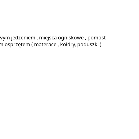
mowym jedzeniem , miejsca ogniskowe , pomost
m osprzętem ( materace , kołdry, poduszki )