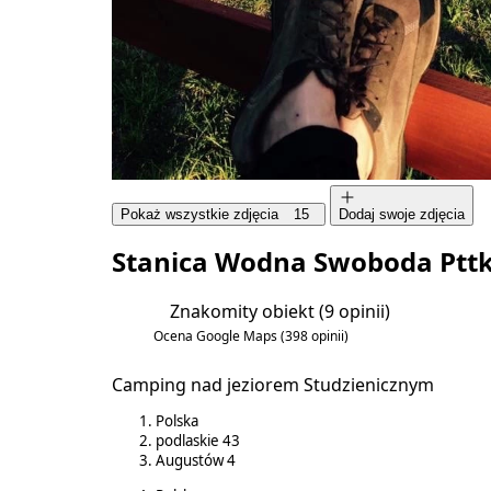
Pokaż wszystkie zdjęcia
15
Dodaj swoje zdjęcia
Stanica Wodna Swoboda Ptt
Znakomity obiekt
(9 opinii)
5.8/6
Ocena Google Maps
(398 opinii)
4.5/5
Camping nad jeziorem Studzienicznym
Polska
podlaskie
43
Augustów
4