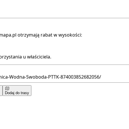
mapa.pl otrzymają rabat w wysokości:
rzystania u właściciela.
anica-Wodna-Swoboda-PTTK-874003852682056/
Dodaj do trasy