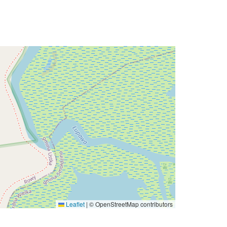
Leaflet
|
© OpenStreetMap contributors