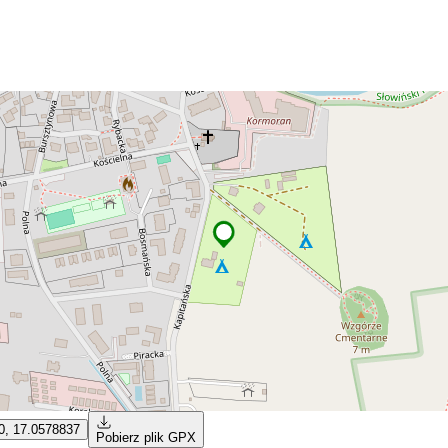
0, 17.0578837
Pobierz plik GPX