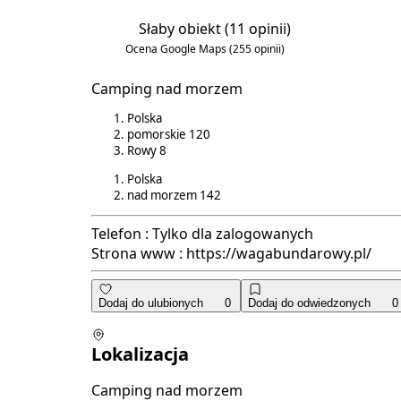
Słaby obiekt
(11 opinii)
2.9/6
Ocena Google Maps
(255 opinii)
4.5/5
Camping nad morzem
Polska
pomorskie
120
Rowy
8
Polska
nad morzem
142
Telefon :
Tylko dla zalogowanych
Strona www :
https://wagabundarowy.pl/
Dodaj do ulubionych
0
Dodaj do odwiedzonych
0
Lokalizacja
Camping nad morzem