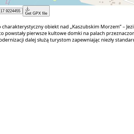
 17.9224455
Get GPX file
charakterystyczny obiekt nad „Kaszubskim Morzem” – Jez
 to powstały pierwsze kultowe domki na palach przeznaczon
dernizacji dalej służą turystom zapewniając niezły standar