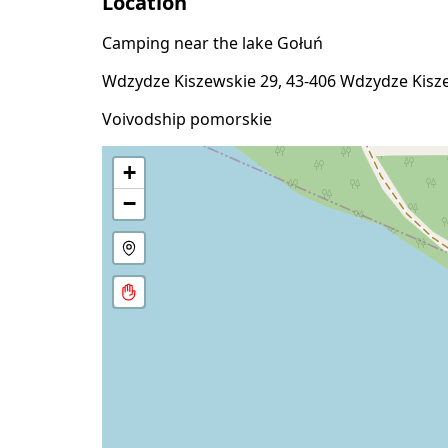
Location
Camping near the lake Gołuń
Wdzydze Kiszewskie 29, 43-406 Wdzydze Kisz
Voivodship pomorskie
+
−