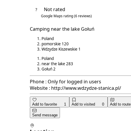
Not rated
?
Google Maps rating
(6 reviews)
2.2/5
Camping near the lake Gołuń
Poland
pomorskie
120
Wdzydze Kiszewskie
1
Poland
near the lake
283
Gołuń
2
Phone :
Only for logged in users
Website :
http://www.wdzydze-stanica.pl/
Add to favorite
1
Add to visited
0
Add to route
Send message