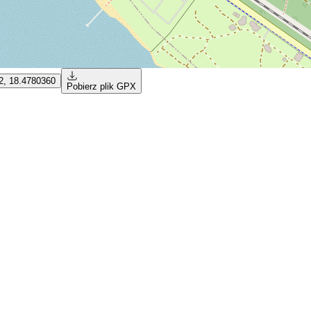
2, 18.4780360
Pobierz plik GPX