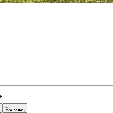
l/
Dodaj do trasy