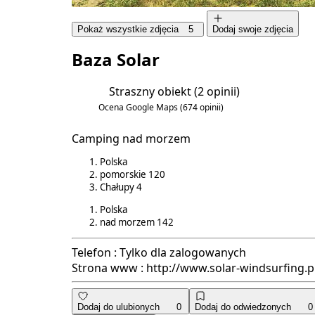
Pokaż wszystkie zdjęcia
5
Dodaj swoje zdjęcia
Baza Solar
Straszny obiekt
(2 opinii)
2.0/6
Ocena Google Maps
(674 opinii)
4.4/5
Camping nad morzem
Polska
pomorskie
120
Chałupy
4
Polska
nad morzem
142
Telefon :
Tylko dla zalogowanych
Strona www :
http://www.solar-windsurfing.p
Dodaj do ulubionych
0
Dodaj do odwiedzonych
0