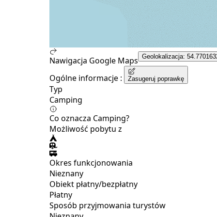
Geolokalizacja: 54.770163
Nawigacja Google Maps
Ogólne informacje :
Zasugeruj poprawkę
Typ
Camping
Co oznacza Camping?
Możliwość pobytu z
Okres funkcjonowania
Nieznany
Obiekt płatny/bezpłatny
Płatny
Sposób przyjmowania turystów
Nieznany