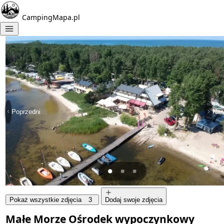
CampingMapa.pl
Poprzedni
Nas
Pokaż wszystkie zdjęcia
3
Dodaj swoje zdjęcia
Małe Morze Ośrodek wypoczynkowy