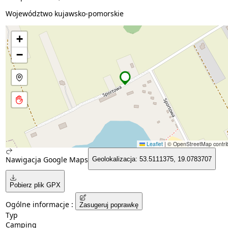
Województwo kujawsko-pomorskie
+
−
Leaflet
|
© OpenStreetMap contrib
Nawigacja Google Maps
Geolokalizacja: 53.5111375, 19.0783707
Pobierz plik GPX
Ogólne informacje :
Zasugeruj poprawkę
Typ
Camping