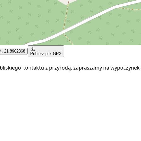
4, 21.8962368
Pobierz plik GPX
 bliskiego kontaktu z przyrodą, zapraszamy na wypoczyn