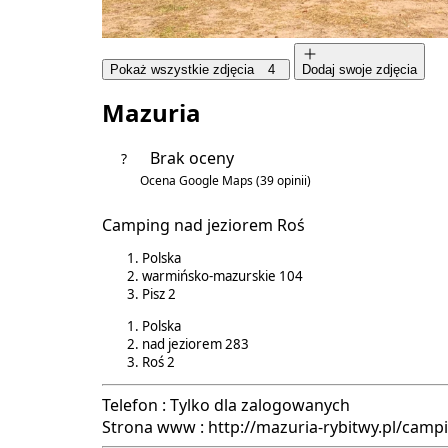
Pokaż wszystkie zdjęcia
4
Dodaj swoje zdjęcia
Mazuria
Brak oceny
?
Ocena Google Maps
(39 opinii)
4.5/5
Camping nad jeziorem Roś
Polska
warmińsko-mazurskie
104
Pisz
2
Polska
nad jeziorem
283
Roś
2
Telefon :
Tylko dla zalogowanych
Strona www :
http://mazuria-rybitwy.pl/camp