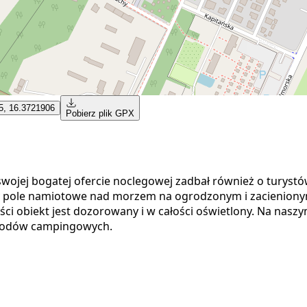
5, 16.3721906
Pobierz plik GPX
jej bogatej ofercie noclegowej zadbał również o turystó
y pole namiotowe nad morzem na ogrodzonym i zacienionym 
 obiekt jest dozorowany i w całości oświetlony. Na naszym
chodów campingowych.