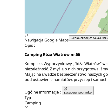
Geolokalizacja: 54.430195
Nawigacja Google Maps
Opis :
Camping Róża Wiatrów nr.66
Kompleks Wypoczynkowy „Róża Wiatrów” w swo
niezależność. Z myślą o nich przygotowaliśm
Mając na uwadze bezpieczeństwo naszych gości
pod ustawienie namiotów, przyczep i samo
Ogólne informacje :
Zasugeruj poprawkę
Typ
Camping