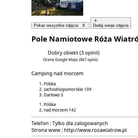
Pokaż wszystkie zdjęcia
8
Dodaj swoje zdjęcia
Pole Namiotowe Róża Wiatr
Dobry obiekt
(3 opinii)
4.3/6
Ocena Google Maps
(867 opinii)
4.4/5
Camping nad morzem
Polska
zachodniopomorskie
109
Darłowo
3
Polska
nad morzem
142
Telefon :
Tylko dla zalogowanych
Strona www :
http://www.rozawiatrow.pl