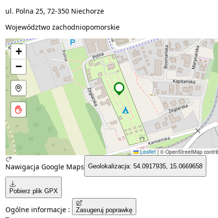
ul. Polna 25, 72-350 Niechorze
Województwo zachodniopomorskie
+
−
Leaflet
|
© OpenStreetMap contrib
Nawigacja Google Maps
Geolokalizacja: 54.0917935, 15.0669658
Pobierz plik GPX
Ogólne informacje :
Zasugeruj poprawkę