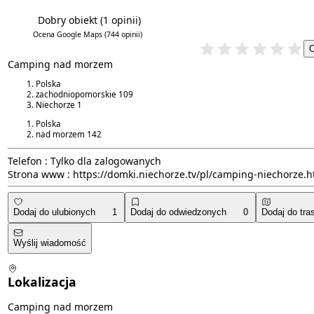
Dobry obiekt
(1 opinii)
4.0/6
4.8/5
Ocena Google Maps
(744 opinii)
Camping nad morzem
Polska
zachodniopomorskie
109
Niechorze
1
Polska
nad morzem
142
Telefon :
Tylko dla zalogowanych
Strona www :
https://domki.niechorze.tv/pl/camping-niechorze.h
Dodaj do ulubionych
1
Dodaj do odwiedzonych
0
Dodaj do tra
Wyślij wiadomość
Lokalizacja
Camping nad morzem