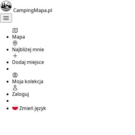
Camping
CampingMapa.pl
nad
morzem
Mapa
Słaby
Najbliżej mnie
obiekt
3.6
Dodaj miejsce
Pole
Namiotowe
Moja kolekcja
Róża
Wiatrów
Zaloguj
Zmień język
Darłowo
,
zachodniopomorskie
Camping