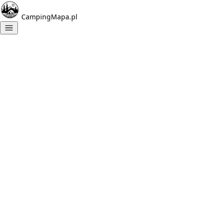
CampingMapa.pl
Znalezione
campingi:
1
Camping