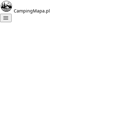
CampingMapa.pl
Znalezione
campingi:
1
Yacht