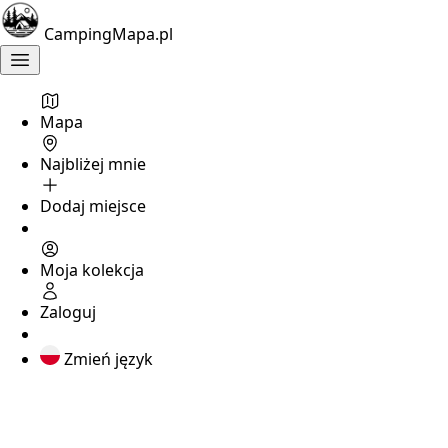
CampingMapa.pl
Mapa
Znalezione
campingi:
Najbliżej mnie
2
Dodaj miejsce
Camp
nr
159
Moja kolekcja
Zaloguj
Stegna
,
Zmień język
pomorskie
Camping
w
mieście