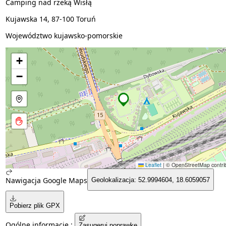
Camping nad rzeką Wisłą
Kujawska 14, 87-100 Toruń
Województwo kujawsko-pomorskie
+
−
Leaflet
|
© OpenStreetMap contrib
Nawigacja Google Maps
Geolokalizacja: 52.9994604, 18.6059057
Pobierz plik GPX
Ogólne informacje :
Zasugeruj poprawkę