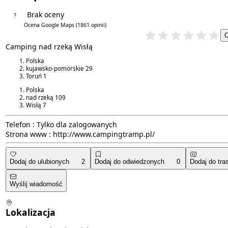
Brak oceny
?
4.3/5
Ocena Google Maps
(1861 opinii)
Camping nad rzeką Wisłą
Polska
kujawsko-pomorskie
29
Toruń
1
Polska
nad rzeką
109
Wisłą
7
Telefon :
Tylko dla zalogowanych
Strona www :
http://www.campingtramp.pl/
Dodaj do ulubionych
2
Dodaj do odwiedzonych
0
Dodaj do tra
Wyślij wiadomość
Lokalizacja