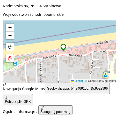
Nadmorska 86, 76-034 Sarbinowo
Województwo zachodniopomorskie
+
−
Leaflet
|
© OpenStreetMap contrib
Nawigacja Google Maps
Geolokalizacja: 54.2489136, 15.9522396
Pobierz plik GPX
Ogólne informacje :
Zasugeruj poprawkę