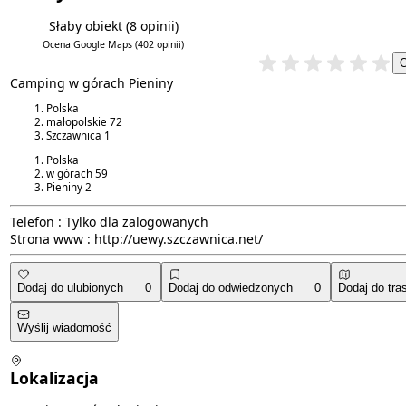
Słaby obiekt
(8 opinii)
3.4/6
4.4/5
Ocena Google Maps
(402 opinii)
Camping w górach Pieniny
Polska
małopolskie
72
Szczawnica
1
Polska
w górach
59
Pieniny
2
Telefon :
Tylko dla zalogowanych
Strona www :
http://uewy.szczawnica.net/
Dodaj do ulubionych
0
Dodaj do odwiedzonych
0
Dodaj do tra
Wyślij wiadomość
Lokalizacja