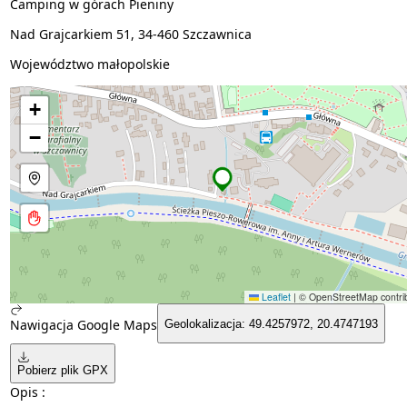
Camping w górach Pieniny
Nad Grajcarkiem 51, 34-460 Szczawnica
Województwo małopolskie
+
−
Leaflet
|
© OpenStreetMap contrib
Nawigacja Google Maps
Geolokalizacja: 49.4257972, 20.4747193
Pobierz plik GPX
Opis :