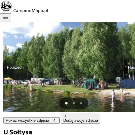
CampingMapa.pl
Poprzedni
Nas
Pokaż wszystkie zdjęcia
4
Dodaj swoje zdjęcia
U Sołtysa