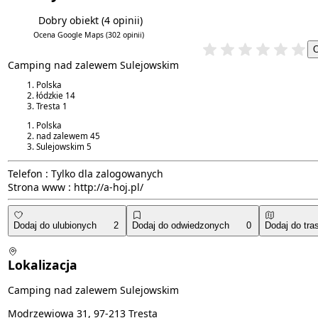
Dobry obiekt
(4 opinii)
4.3/6
4.1/5
Ocena Google Maps
(302 opinii)
Camping nad zalewem Sulejowskim
Polska
łódzkie
14
Tresta
1
Polska
nad zalewem
45
Sulejowskim
5
Telefon :
Tylko dla zalogowanych
Strona www :
http://a-hoj.pl/
Dodaj do ulubionych
2
Dodaj do odwiedzonych
0
Dodaj do tra
Lokalizacja
Camping nad zalewem Sulejowskim
Modrzewiowa 31, 97-213 Tresta