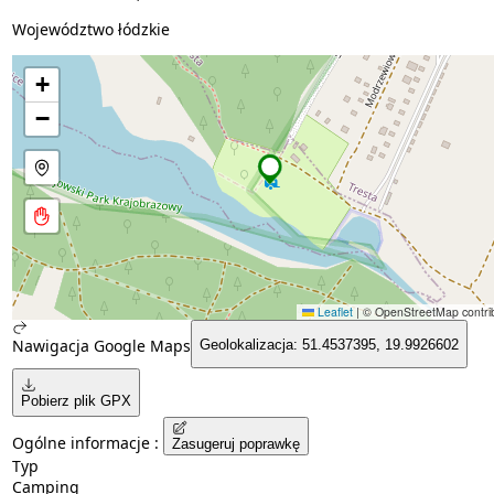
Województwo łódzkie
+
−
Leaflet
|
© OpenStreetMap contrib
Nawigacja Google Maps
Geolokalizacja: 51.4537395, 19.9926602
Pobierz plik GPX
Ogólne informacje :
Zasugeruj poprawkę
Typ
Camping