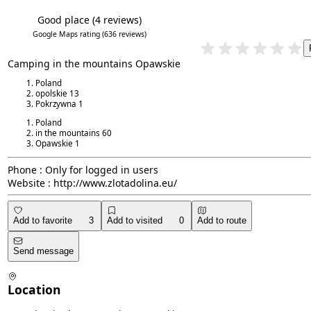
Good place
(4 reviews)
5.3/6
4.3/5
Google Maps rating
(636 reviews)
Camping in the mountains Opawskie
Poland
opolskie
13
Pokrzywna
1
Poland
in the mountains
60
Opawskie
1
Phone :
Only for logged in users
Website :
http://www.zlotadolina.eu/
Add to favorite
3
Add to visited
0
Add to route
Send message
Location