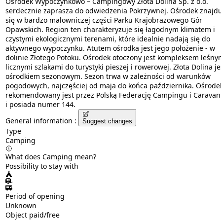
Ośrodek Wypoczynkowo – Campingowy Złota Dolina Sp. z o.o.
serdecznie zaprasza do odwiedzenia Pokrzywnej. Ośrodek znajd
się w bardzo malowniczej części Parku Krajobrazowego Gór
Opawskich. Region ten charakteryzuje się łagodnym klimatem i
czystymi ekologicznymi terenami, które idealnie nadają się do
aktywnego wypoczynku. Atutem ośrodka jest jego położenie - w
dolinie Złotego Potoku. Ośrodek otoczony jest kompleksem leśny
licznymi szlakami do turystyki pieszej i rowerowej. Złota Dolina je
ośrodkiem sezonowym. Sezon trwa w zależności od warunków
pogodowych, najczęściej od maja do końca października. Ośrode
rekomendowany jest przez Polską Federację Campingu i Carava
i posiada numer 144.
General information :
Suggest changes
Type
Camping
What does Camping mean?
Possibility to stay with
Period of opening
Unknown
Object paid/free