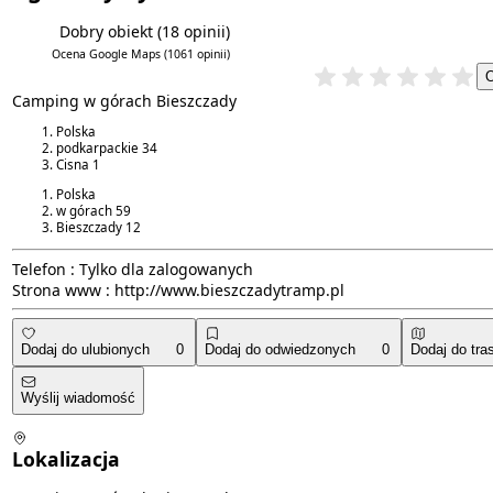
Dobry obiekt
(18 opinii)
5.2/6
4.5/5
Ocena Google Maps
(1061 opinii)
Camping w górach Bieszczady
Polska
podkarpackie
34
Cisna
1
Polska
w górach
59
Bieszczady
12
Telefon :
Tylko dla zalogowanych
Strona www :
http://www.bieszczadytramp.pl
Dodaj do ulubionych
0
Dodaj do odwiedzonych
0
Dodaj do tra
Wyślij wiadomość
Lokalizacja