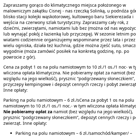
Zapraszamy gorąco do klimatycznego miejsca położonego w
malowniczym zakątku Cisnej - nas rzeczką Solinką, u podnóża gór
blisko stacji kolejki wąskotorowej, kultowego baru Siekierezada i
wejścia na czerwony szlak turystyczny. Zapraszamy cały rok, z
dziećmi, zwierzętami, namiotami lub bez (można od nas wypożyc
lub wynająć pokój z łazienką lub przyczepę). W sezonie letnim p
wiatami codziennie organizujemy wspominane przez lata i przez
wielu ogniska, działa też kuchnia, gdzie można zjeść suto, smaczn
wygodnie (moża zamówić posiłek na konkretą godzinę, np. po
powrocie z gór).
Cena za pobyt 1 os na polu namiotowym to 10 zł./1 os./1 noc- w 
wliczona opłata klimatyczna. Nie pobieramy opłat za namiot (bez
względu na jego wielkość), prysznic “podgrzewany słoneczkiem”,
przyczepy kempingowe i depozyt cennych rzeczy i pobyt zwierząt
Inne opłaty:
Parking na polu namiotowym – 6 zł./sCena za pobyt 1 os na polu
namiotowym to 10 zł./1 os./1 noc.- w tym wliczona opłata klimaty
Nie pobieramy opłat za
namiot (bez względu na jego wielkość),
prysznic “podgrzewany słoneczkiem”, depozyt cennych rzeczy i p
zwierząt. Inne opłaty:
Parking na polu namiotowym – 6 zł./samochód/kamper/ –