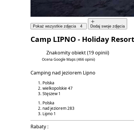
Pokaż wszystkie zdjęcia
4
Dodaj swoje zdjęcia
Camp LIPNO - Holiday Resor
Znakomity obiekt
(19 opinii)
5.6/6
Ocena Google Maps
(466 opinii)
3.9/5
Camping nad jeziorem Lipno
Polska
wielkopolskie
47
Stęszew
1
Polska
nad jeziorem
283
Lipno
1
Rabaty :