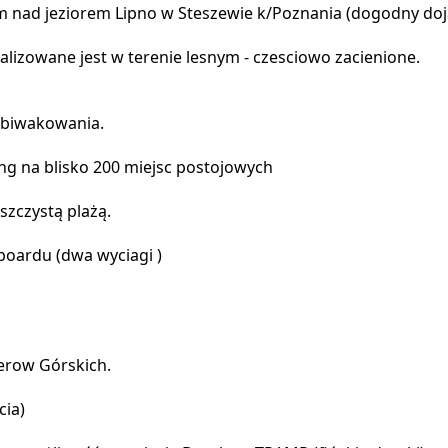
 nad jeziorem Lipno w Steszewie k/Poznania (dogodny doj
alizowane jest w terenie lesnym - czesciowo zacienione.
e biwakowania.
g na blisko 200 miejsc postojowych
szczystą plażą.
boardu (dwa wyciagi )
werow Górskich.
cia)