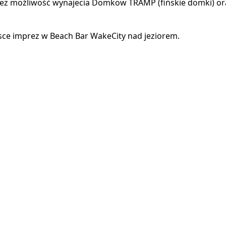
t tez możliwość wynajecia Domkow TRAMP (fińskie domki) or
jsce imprez w Beach Bar WakeCity nad jeziorem.