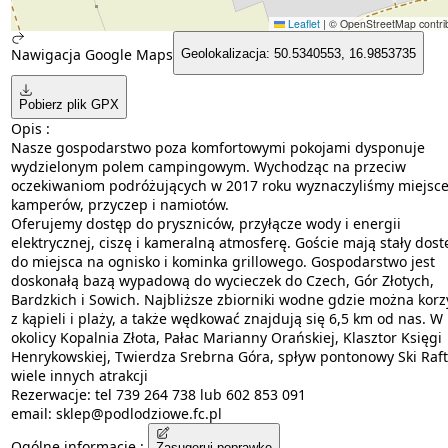
Leaflet
|
© OpenStreetMap contrib
Nawigacja Google Maps
Geolokalizacja: 50.5340553, 16.9853735
Pobierz plik GPX
Opis :
Nasze gospodarstwo poza komfortowymi pokojami dysponuje
wydzielonym polem campingowym. Wychodząc na przeciw
oczekiwaniom podróżujących w 2017 roku wyznaczyliśmy miejsce
kamperów, przyczep i namiotów.
Oferujemy dostęp do pryszniców, przyłącze wody i energii
elektrycznej, ciszę i kameralną atmosferę. Goście mają stały dost
do miejsca na ognisko i kominka grillowego. Gospodarstwo jest
doskonałą bazą wypadową do wycieczek do Czech, Gór Złotych,
Bardzkich i Sowich. Najbliższe zbiorniki wodne gdzie można korz
z kąpieli i plaży, a także wędkować znajdują się 6,5 km od nas. W
okolicy Kopalnia Złota, Pałac Marianny Orańskiej, Klasztor Księgi
Henrykowskiej, Twierdza Srebrna Góra, spływ pontonowy Ski Raft
wiele innych atrakcji
Rezerwacje: tel 739 264 738 lub 602 853 091
email: sklep@podlodziowe.fc.pl
Ogólne informacje :
Zasugeruj poprawkę