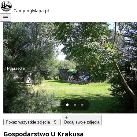
CampingMapa.pl
Poprzedni
Nas
Pokaż wszystkie zdjęcia
5
Dodaj swoje zdjęcia
Gospodarstwo U Krakusa