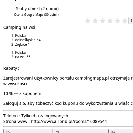
Słaby obiekt
(2 opinii)
3.5/6
4.7/5
Ocena Google Maps
(30 opinii)
Camping na wsi
Polska
dolnośląskie
54
Ziębice
1
Polska
na wsi
55
Rabaty :
Zarejestrowani użytkownicy portalu campingmapa.pl otrzymają r
w wysokości:
10 % — z kuponem
Zaloguj się, aby zobaczyć kod kuponu do wykorzystania u właścici
Telefon :
Tylko dla zalogowanych
Strona www :
http://www.airbnb.pl/rooms/16089544