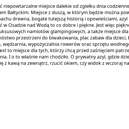
niepowtarzalne miejsce dalekie od zgiełku dnia codzienne
rzem Bałtyckim. Miejsce z duszą, w którym będzie można p
achu drewna, bogate tutejszą historią i opowieściami, azyl 
 w Osadzie nad Wodą to co dobre i piękne. Jest więc piękno
 luksusowych namiotów glampingowych, a także miejsce dla
nóstwo przestrzeni do biwakowania, plac zabaw dla dzieci, b
ep, wędzarnia, wypożyczalnia rowerów oraz sprzętu wodne
. Jest to miejsce dla tych, którzy chcą przed zaśnięciem pat
nia. I o to właśnie nam chodziło. O prywatny azyl, gdzie dz
ię z kawą na zewnątrz, rzucić okiem, czy widok z wczoraj na