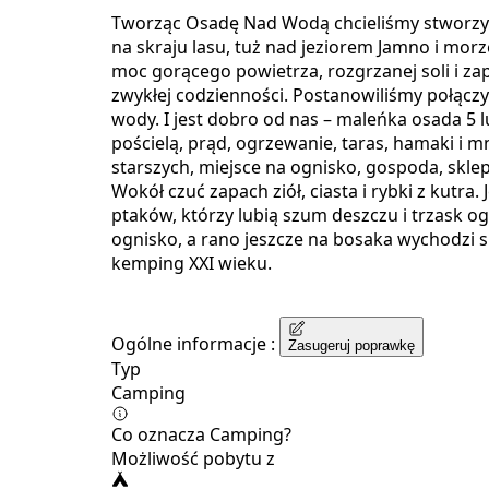
Tworząc Osadę Nad Wodą chcieliśmy stworzyć 
na skraju lasu, tuż nad jeziorem Jamno i mo
moc gorącego powietrza, rozgrzanej soli i zap
zwykłej codzienności. Postanowiliśmy połączyć
wody. I jest dobro od nas – maleńka osada 5
pościelą, prąd, ogrzewanie, taras, hamaki i m
starszych, miejsce na ognisko, gospoda, skl
Wokół czuć zapach ziół, ciasta i rybki z kutra
ptaków, którzy lubią szum deszczu i trzask og
ognisko, a rano jeszcze na bosaka wychodzi s
kemping XXI wieku.
Ogólne informacje :
Zasugeruj poprawkę
Typ
Camping
Co oznacza Camping?
Możliwość pobytu z